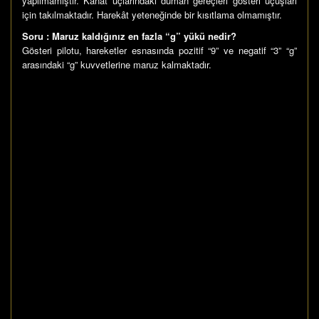
yapılmamıştır. Kanat uçlarındaki duman gereçleri gösteri uçuşları
için takılmaktadır. Harekât yeteneğinde bir kısıtlama olmamıştır.
Soru : Maruz kaldığınız en fazla “g” yükü nedir?
Gösteri pilotu, hareketler esnasında pozitif “9” ve negatif “3” “g”
arasındaki “g” kuvvetlerine maruz kalmaktadır.