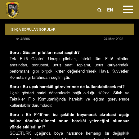
Toggl
EN
Navig
SIKÇA SORULAN SORULAR
43806
24 Mar 2023
Soru : Gösteri pilotları nasıl seçildi?
Tek F-16 Gösteri Uçuşu pilotları, istekli tüm F-16 pilotları
arasından, tecrübesi, uçuş saati toplamı, uçuş kariyerindeki
performans gibi birçok kriter değerlendirilerek Hava Kuvvetleri
Komutanlığı tarafından seçilmiştir.
Soru : Bu uçak harekât görevlerinde de kullanılabilecek mi?
Uçak gösteri harici dönemlerde bağlı olduğu 132'nci Silah ve
Taktikler Filo Komutanlığında harekât ve eğitim görevlerinde
kullanılabilir durumdadır.
Soru : Bir F-16’nın bu şekilde boyanarak akrobasi uçağı
haline dönüştürülmesi onun harekât yeteneğini olumsuz
yönde etkiledi mi?
SOLOTÜRK uçağında boya haricinde herhangi bir değişiklik